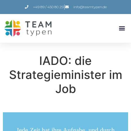
+49 89 / 450 80 251
info@teamtypen.de
IADO: die
Strategieminister im
Job
Jede Zeit hat ihre Aufgabe, und durch