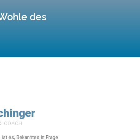
 Wohle des
chinger
& COACH
 ist es,
Bekanntes in Frage