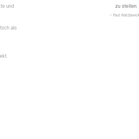
kte und
zu stellen.
– Paul Watzlawic
tsch als
ekt.