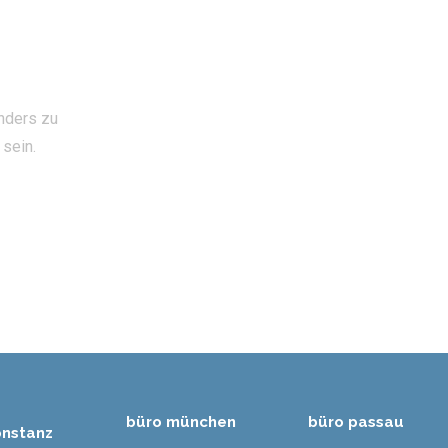
anders zu
 sein.
büro münchen
büro passau
onstanz