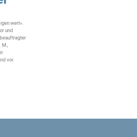
igen.wert«.
sor und
rbeauftragter
 M.,
er
nd vor.